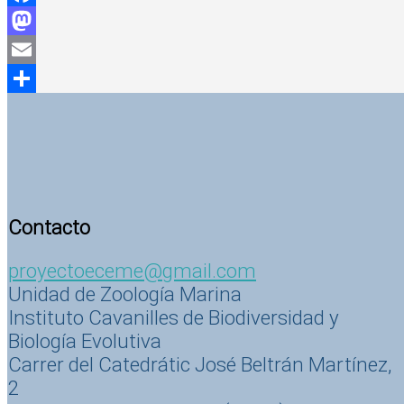
Facebook
Mastodon
Email
Compartir
Contacto
proyectoeceme@gmail.com
Unidad de Zoología Marina
Instituto Cavanilles de Biodiversidad y
Biología Evolutiva
Carrer del Catedrátic José Beltrán Martínez,
2